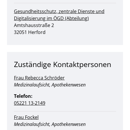
Gesundheitsschutz, zentrale Dienste und
Digitalisierung im ÖGD (Abteilung)
Straße:
Hausnummer:
Amtshausstraße
2
PLZ:
Ort:
32051
Herford
Zuständige Kontaktpersonen
Frau Rebecca Schröder
Position:
Medizinalaufsicht, Apothekenwesen
Telefon:
05221 13-2149
Frau Fockel
Position:
Medizinalaufsicht, Apothekenwesen