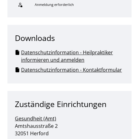
Anmeldung erforderlich
Sprung zur den Onlinedienstleistungen
Downloads
Datenschutzinformation - Heilpraktiker
informieren und anmelden
Datenschutzinformation - Kontaktformular
Zuständige Einrichtungen
Gesundheit (Amt)
Straße:
Hausnummer:
Amtshausstraße
2
PLZ:
Ort:
32051
Herford