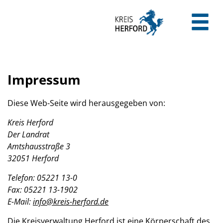
Zum Header
Zum Hauptinhalt
Zum Footer
Zum Hauptinhalt springen
Impressum
Diese Web-Seite wird herausgegeben von:
Kreis Herford
Der Landrat
Amtshausstraße 3
32051 Herford
Telefon: 05221 13-0
Fax: 05221 13-1902
E-Mail:
info@kreis-herford.de
Die Kreisverwaltung Herford ist eine Körperschaft des