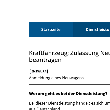
Zum Header
Zum Hauptinhalt
Zum Footer
Zum Hauptinhalt springen
Startseite
Dienstleist
Kraftfahrzeug; Zulassung Ne
beantragen
ENTWURF
Kurzbeschreibung
Anmeldung eines Neuwagens.
Beschreibung
Worum geht es bei der Dienstleistung?
Bei dieser Dienstleistung handelt es sich 
aus Deutschland.