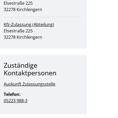
Straße:
Hausnummer:
Elsestraße
225
PLZ:
Ort:
32278
Kirchlengern
Kfz-Zulassung (Abteilung)
Straße:
Hausnummer:
Elsestraße
225
PLZ:
Ort:
32278
Kirchlengern
Zuständige
Kontaktpersonen
Auskunft Zulassungsstelle
Telefon:
05223 988-3