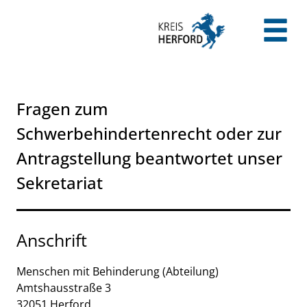
Zum Header
Zum Hauptinhalt
Zum Footer
Zum Hauptinhalt springen
Fragen zum
Schwerbehindertenrecht oder zur
Antragstellung beantwortet unser
Sekretariat
Anschrift
Menschen mit Behinderung (Abteilung)
Amtshausstraße
3
32051
Herford