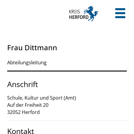
Zum Header
Zum Hauptinhalt
Zum Footer
Zum Hauptinhalt springen
Frau Dittmann
Abteilungsleitung
Anschrift
Schule, Kultur und Sport (Amt)
Auf der Freiheit
20
32052
Herford
Kontakt