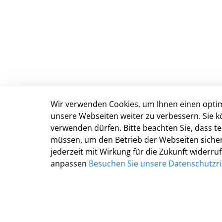
Wir verwenden Cookies, um Ihnen einen optim
Kreis Herford
unsere Webseiten weiter zu verbessern. Sie k
Amtshausstraße 3
verwenden dürfen. Bitte beachten Sie, dass 
32051 Herford
müssen, um den Betrieb der Webseiten sichers
jederzeit mit Wirkung für die Zukunft widerru
Telefon: 05221 13-0
anpassen
Besuchen Sie unsere Datenschutzric
Telefax: 05221 13-1902
info@kreis-herford.de